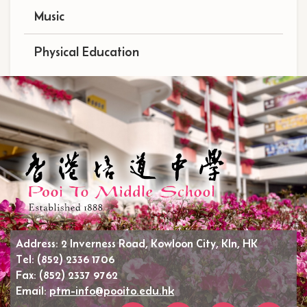
Music
Physical Education
Address:
2 Inverness Road, Kowloon City, Kln, HK
Tel:
(852) 2336 1706
Fax:
(852) 2337 9762
Email:
ptm-info@pooito.edu.hk