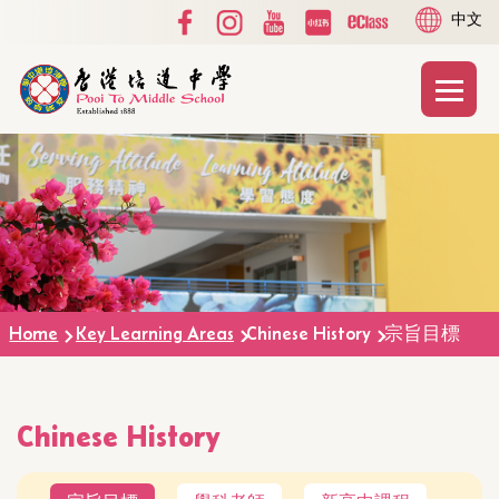
Social
Language
Skip to main content
中文
Media
switcher
Top
Main
T
naviga
Home
Key Learning Areas
Chinese History
宗旨目標
Chinese History