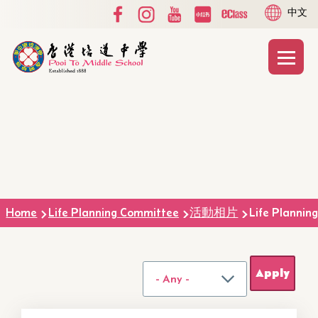
Social
Language
Skip to main content
中文
Media
switcher
Top
Main
T
naviga
Breadcrumb
Home
Life Planning Committee
活動相片
Life Plannin