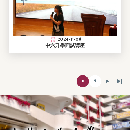
2024-11-08
中六升學面試講座
Pagination
1
2
Current
Page
Next
Las
page
page
pag