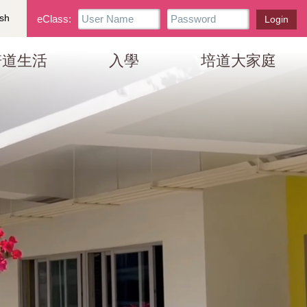
ge
eClass
ish
eClass:
Login
Box
培道生活
入學
培道大家庭