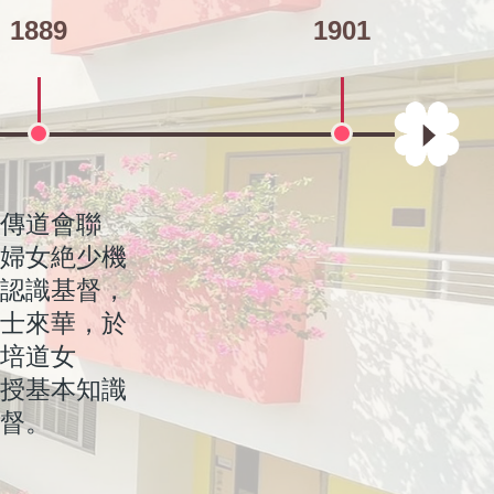
1889
1901
10年出任校
6年購入廣
，由殷愛新
學」畢業典
會培道學
1927年出任
督一年，於
，學校在教育廳
的設立。基
1946年出任
三層洋樓共
舉行第十三
士他令道浸
廣東省韶關
廣西省桂
緊急疏散，
心主任與溫
中學香港分
由幼稚園至
士由廣州培
政府撥贈延
第一屆高中
舍開幕典禮，
」落成，教
到馬頭涌福
BE勳銜
際音樂節」
加國離職，
起，將39間
周年，發起
臨作親善探
初中長衫校
理工大學
回延文禮士道
校慶」，舉辦
傳道會聯
(1889-
全西人轉為
之「四十周年
立案，此後
事變，廣州
及格率達
校長因病息勞
2-2000年
女皇頒授榮
保證視學」
榮休。 8月
爆發，學校
要
法團校董
校舍奉獻及
本校接受教
長榮休。本
016文憑試中
局優質教育
，以「承遠
大學華南研
病全球性大爆
 以錄影方式
年1月出現
慶暨培道校
憑試，本校共
024-
，興建校
12-
包括禢偉靈
畢業，畢業
校長 。
名「私立培
始立社，每
00人。
更在附近太
小學部畢業
坪石培正培
正培道聯合
坪石培聯」
來港籌備香
立。
人。校舍不敷
949-1965
30平方呎興
績優異，及
總督葛量洪
臨揭幕。
名學生。
母校。
項亞軍、3項
歡玉女士署
學逐步轉為
發展計
歡迎儀式。
生仍以長衫
演出三場
分享、校友
婦女絶少機
22)。
席。
落成。第一
襲。 因為東
致力推行母
列為全港44
病息勞歸主。
策及採取各
00，立法會通過
嘉賓為教育
點視學，報
務培道十五
22」，符合
3,000，名
主題，展開
士的邀請，
始停課。第一
0位同學參
1月24日
23 年 3
考獲至少
香港紫荊盃」
。1907年遷
棚廠。禢偉靈
 (後排右
祝「社辰」
舍。2月24
1944年)，
4年)，簡稱
城嘉林邊道
，一生服務培
備費達110
儀式。
，更奪得
年6月李校長
78年正式
000餘元，
音樂劇」 ，
翔125」及
認識基督，
女班。
3-1926、
及辦公室，
任校長
是轟炸目
巫德坤女士
女士於
錄好學生為
0,000元
學校之一。
年女士接任校
育統籌局局
,000，學校展
身為教育統
平紳士。
學組認為本
校重建校
最低要求，
，以協助全
，包括
作技藝之研
網上教學，
表演音樂劇
至5月3日。
，教育局局長
成績，符合入
「躍進女校
首位華裔女
」)，到畢業
往香港廣華
初一至高三
校舍。
軍隊伍總決
及舉辦校友
校師生蒞臨
感恩崇拜及
士來華，於
年出任監督及於
容600-
34-1935年)
到西關一家
3年出任本校校
出任本校校
教好學生為
。
區頒授「銅
訪本校。
,000籌款活
語計劃」，獲
據教育局
周全。教師
革，建樹良
表現
上資料庫。
開幕典禮暨
成為一份子
上實時教
022文憑試中
臨主禮，以慶
低要求；當
。 培道在
中學肇慶分
生。
「仙樂飄飄
培道女
32-1934年
過了那天瘋
，逢星期五
年的語文藝
方案」，由
能力優良，
備榮休晚
育局局長楊
物質文化遺
正式推行網
日至5月21
22」成績，6
展並展示我
得聯招取錄。
鈕非遺傳承
展出一套級
灣交流及聯
授基本知識
餘人，是年
經過死蔭的
位學習時
英語學習計
科及科學科
真。
校長同工的
袍及承傳其
任主禮嘉
藝」申請。
四階段推行
， 5月24
6科30分
史和里程
023至
科技與生活
次取不同字
督。
屆畢業 。
，是神的安
供多元化的
校園英語電
言。另外，
中七師生均
祝並送上祝
辦一系列活
以長衫作為
校學生回校
80.9%學生
銀香港紫荊
級同學製作
亦有不同色
會以英語學
成績理想，
旗袍設計
in Action
製作班、透
學校的歸屬
6%獲首三大
022文憑試中
獎(保齡球項
體驗傳統工
 ：