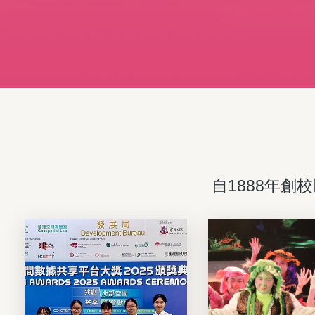
神與卓越團隊合作。值得讚賞，實至名歸！
自1888年