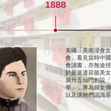
1888
泊教士於1901-19
學生人數激增。190
開辦「培道蒙學」
首次舉行「培道蒙
第一屆「廣州浸信
唐炳榮先生於1923-
杜信明教士代任監
1932年3月15日
培道早年已有級社
溫耀斌先生於1936-
學校賃九龍廣華街
學校於九龍青年會
小學部遷入九龍城
培道與培正中學在
4月溫耀斌校長前往
因日軍攻襲，師生
抗戰勝利後，李清
第一屆「廣州培道
因學生人數加增，
8月，校友禤偉靈女
獲殖民時代之香港
敎育司署舉辦本港
6月12日舉行延校
「七十周年紀念堂
香港培道小學搬遷
禤偉靈校長獲頒授M
本校於「第24屆校
巫德坤校長因移居
教育司署由1975年
慶祝培道創校100
港督衞奕信夫人蒞
由中一開始，更換
於4月3日起假香港
3月26日，師生返
為慶祝「125周年
美國「美南浸會女
紀好弼夫人出任校長
校董會改組，由
集資62,000元
培道校董會奉准
「七七蘆溝橋」
學生參加會考，
1974年6月李
蘇恩立女士於198
蘇恩立校長獲英
學校參加「質素
7月，蘇恩立校長
「非典型肺炎」
本校重建預計需
8月31日成立「
3月12日舉行新
5月2日至4日，
7月，曾綺年校
80.3% 同學於2
中史科已向教育
為慶祝130周年
本校獲香港科技
2019冠狀病毒
舞動聲揚2021
第五波疫情在今
培道135週年校
2024年中學文
本校運動團隊於「2
長。
州東山民地數十畝
教士創辦兼任校長(19
禮，五位畢業生中
校」舊制中學學生
校長 。
1926-1928年出任
批准立案完成， 改
本上由學生中二開
校長。當年學生達6
26間房間為校舍，
屆中學部及第二屆
信會禮拜堂副堂。
市坪石鎮，合辦「
林，籌設「桂林培
「桂林培聯」及「
耀斌校長奉命於9月
校」學生自治會成
初中三學生達518
道來港任校長 。 (於1
文禮士道山地74,1
畢業會考，本校成
由殖民時代之香港
育司高詩雅夫人蒞
祥街，可容納1300
後，將勳銜轉贈予
中獲得7項冠軍、 1
由副校長兼校友李
非牟利私立受助中
「創校百周年紀念
訪，全體師生出席
服為西裙，高中學
「賽馬會綜藝館」
新校舍上課。
一系列活動：早會
會」看見當時中國
1901, 1911-19
華人西人各佔3
紀念堂」的中座
全由華人管理 。
7月7日遭日軍空
95%。
歸主。
出任本校校長，
譽獎章。
獲好評，本校被
31日蘇校長因
配合政府停課政
$160,000,0
會」管理學校。
開幕典禮，主禮
育局教學語言重
校曾綺年校長服
取得至少「332
基金成功申請$56
志．創傳奇」為
究中心廖廸生博
發, 1月25日開
與同學分享由13
急劇變化，學校於
史館重啟典禮於 20
有84.3% 同學
2025年度中銀
舍，以容納200位生
1917)，校舍建於
校友。
生中包括張瑞芬校友
道女子中學」。
級一社，每年會慶
平道租洋房兩所為宿
典禮。
道聯合中學」(1941-
中學」(1942-194
先後停辦。
港分校。
應用，遂租用九龍
年出任16年校長 
建校舍。建築費連設
格率達98.7%。
爵士夫人主持啟鑰
季軍及21項優異獎
理校長職務。1974
資助中學。本校在19
劃」，籌得港幣300,
為校服。
「120周年校慶校史
分享、「培道展翅翱
會讀書，亦無途徑
增設婦女班及盲
區慕靈教士於192
及第二層為課室
史陳元素女士接
山接近鐵路，正
校友兼訓導主任
訓導主任鄺少蓮
語教學，非以取
家長教師會捐出12
間有明顯正增值
9月1日，曾綺
種預防措施，教
資助$138,500
參加教育局 (前
局局長孫明揚太
告評價良佳。視
年，期間帶領學
入讀本地大學的
為「電歷計劃」
一連串校慶活動
分享有關長衫製
階段，教師進行
與的音樂、舞蹈
再改為網上授課
月 11 日舉行
「332A+2」
表現卓越，榮膺
入新校舍。
校友協助教學。
二)，日後成為美國
(現在稱為「級社日
日，師生由肇慶遷
簡稱「坪石培聯」
「桂林培聯」。
37號為初中及高小
道40年。)
萬港元。
「全港女聲合唱冠
因病息勞歸主。
轉為資助中學。
更編印百周年特刊
邀得十多所中小學
感恩崇拜、校友日
於是派遣容懿美女
1927-1938
第三層為禮堂，可
(1930-1932、19
標，所以師生躲
於1965-197
1974-1982年
學校目標，反以
於禮堂加設空調 
蘇恩立校長獲特
長。
長李國章教授探
開約會$30,000
籌局)「提昇英
9月起，本校根
校語文政策計劃
舍、面對教育改
遠高於香港考生
港中史科教育網
「130周年校慶
究及整理工作，
第二階段試行網
「小安妮」。
80.0% 學生於2
蔡若蓮, JP 蒞
讀本地大學的最
組」亞軍殊榮。
飛行家 。
時舉行「級夕」活動
街，並開辦「培道
共8班，300多位學
賽」之總冠軍。
會晚宴。
欣賞。
聚餐、校慶音樂劇
廣州五仙門創設「
1927-1930、19
700人。
。
銀號的銀庫，避
長。
長。
學校使命。
紫荊星章」。
為配合教育改革
動 。
撥款進行為期6
「教學語言微調
運用英語教學的
多。教職員會籌
(36.3%)。
嘉年華」，由教
參加「國家級非
學，第三階段，
由2021年1月11
取得至少「332
祝培道135年發
中82%同學獲
本年度邀請了花
1934年起，逐漸發
校附屬小學」。
處處聞」及教師台
學」，專為婦女傳
出任校長之職 。
學生已增至500
狂的轟炸。雖然
下午特設「全方
術計劃及「跨科
中一開始，數學
學生學習態度認
宴，並邀請曾與
為使同學認識旗
潤雄太平紳士擔
產－長衫製作技
上實時教學，第
日分階段回校上課
位同學更獲得最佳
們引以為豪的歷
張思澄同學榮獲2
人麥琬思小姐在
社系統，各級社順
誼之旅。
以及讓她們認識基
為新制高中第一
幽谷也不怕遭害
段」，為學生提
劃」，並成立「
以英語為教學語
最後一年高考，
朋友，為校長慶
文化，視藝科舉
賓。
老師和同學分享
網上評估。
日起 ， 恢復全
或以上的佳績 。 
碑。
2024年度「中
科課堂教導中二
旁為社名，而各社
排、神的保守。
學習機會。
視台」。
其中三班學生更
悉力以赴。學生
福。
動，包括「培道
5月4-5日：《Arts 
校服、開辦長衫
為了加強學生對
上課。
獲聯招取錄，1
82.0% 學生於2
盃」傑出運動員
花鈕，好讓同學
系之代表顏色，例如