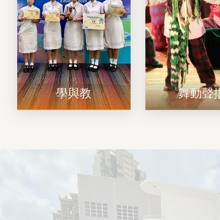
學與教
舞動聲