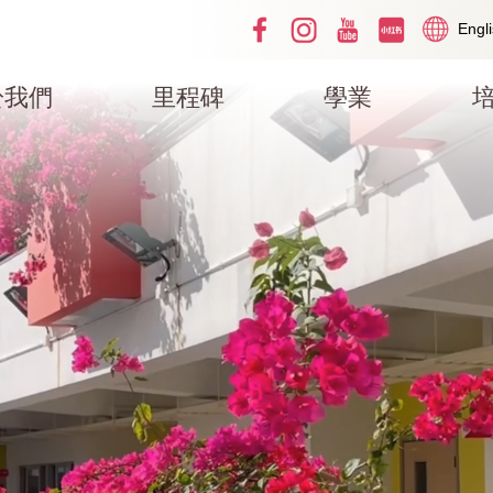
Social
Langua
Engl
Media
switcher
Top
於我們
里程碑
學業
ation