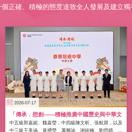
一個正確、積極的態度達致全人發展及建立獨
2026-07-17
「傳承．想創——積極推廣中國歷史與中華文
中五級郭嘉妮、魏嘉瑩，中四級陳文昕、張航燚，以及
化學校年度大獎」
中三級王美涵、黃禮瑩、蕭興諭、謝銥楠、劉思晴、蘇