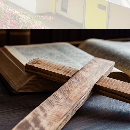
政府長期抗
科。
經「聯招」入
士接任校
請賽
樂劇 《The
設計(全校小
成立了「學
22」成績，
系)
往廣東省肇
朱祉澄同學
袍縫製工作
val》原創劇假
小學生推廣長
會」，發揚
取錄。
無伴奏合唱大
系)
同出發的學
計作品
綜藝館公演
中式長衫製
積極性。
唱隊奪得冠
系)
旗袍有更深
演中，展現
年被列入第五
全面的發
。
訓，個別級
的一面，讓
文化遺產名
中「一人一
體老師舉辦
和社花。
象。
在豐富學生
，以了解大
，又能發掘
。
能。