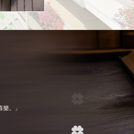
校董會響應祖國
習歷史科及電腦
超過60%學生
9月，張美華女
﹙全港小學﹚邀
2018》及校慶音
過這四年的旗袍
感及承擔精神，
學取錄。
取得至少「332
目)。
藝精髓。
「 日」字旁(屬黃藍
戰本旨，決定遷
讀學位課程，而
長。
2016」、「旗
Year of Festi
學)邀請賽，向
生禮儀大使幹事
80%學生獲聯招
在2024年香港
「 羽」字旁(屬紅白
慶暫避戰火，隨
更獲4A佳績。
坊」及「旗袍設
理工大學賽馬會
衫文化等。香港
培道禮儀大使的
賽中，無伴奏合
「 山」字旁(屬綠白
生有20多人。
展」，讓學生對
三場。同學在表
作技藝於2021
為了讓學生得到
軍及卓越表演獎
各級社有社旗、社
的了解。
最精彩、最動人
批國家級非物質
展，學校推行初
教師培訓組為全
社更有社歌、社徽
觀眾留下深刻印
錄。
音體藝」政策，
「南沙考察團」
的學習生活之餘
灣區的最新發展
學生的興趣和潛
喜樂。」
懼他們，因為耶和華你的
。」