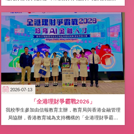
僅展現了學術上的卓越，更彰顯了堅韌不拔的決心。
這些成就實有賴老師、家長和同儕的鼎力支持。我們由
衷感謝每一位在這段旅程中付出心力的人。
…
2026-07-13
「全港理財爭霸戰2026」
我校學生參加由信報教育主辦，教育局與香港金融管理
局協辦，香港教育城為支持機構的「全港理財爭霸戰
2026」少年金融人才計劃。比賽旨在讓中學生及早認識
創新、金融科技與人工智能等發展趨勢，建立正確的理
同學由五位分別修讀中國歷史、經濟、企業、會…