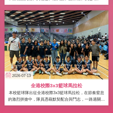
睿，共十位同學，聯同中史科黃齡嫺老師和林嘉希老
師，今年榮獲由教育局頒發的「傳承．想創——積極推
在今日隆重的頒獎典禮上，張…
廣中國歷史與中華文化學校年度大獎」，殊榮可貴，令
人振奮！
2026-07-13
全港校際3x3籃球馬拉松
本校籃球隊出征全港校際3x3籃球馬拉松，在節奏窒息
的激烈拼搶中，隊員憑藉默契配合與鬥志，一路過關斬
將，在小組賽與淘汰賽後，殺入四強。決賽圈更是拼盡
全力、毫不退讓，最終榮獲殿軍。