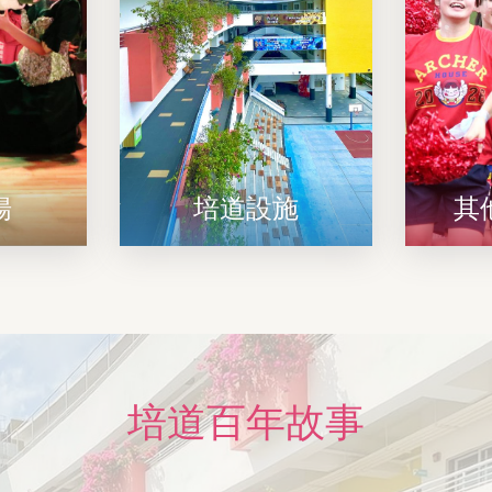
揚
培道設施
其
培道百年故事