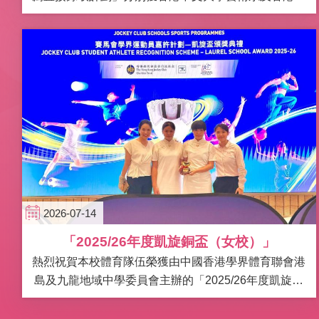
學文學士（城市研究） 直接錄取 ！為妳們的優異表現感
到驕傲!
2026-07-14
「2025/26年度凱旋銅盃（女校）」
熱烈祝賀本校體育隊伍榮獲由中國香港學界體育聯會港
島及九龍地域中學委員會主辦的「2025/26年度凱旋銅
盃（女校）」第三名。這項殊榮充分體現了本校運動員
在全年各項學界體育賽事中展現出的堅毅決心、拼搏精