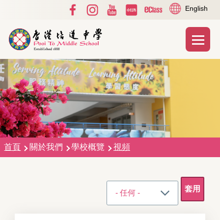
Social
Language
移至主內容
English
Media
switcher
Top
Main
T
naviga
導
首頁
關於我們
學校概覽
視頻
航
連
結