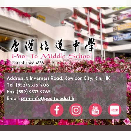
Address:
2 Inverness Road, Kowloon City, Kln, HK
Tel:
(852) 2336 1706
Fax:
(852) 2337 9762
Email:
ptm-info@pooito.edu.hk