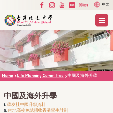
Social
Language
Skip to main content
中文
Media
switcher
Top
Main
T
naviga
Breadcrumb
Home
Life Planning Committee
中國及海外升學
中國及海外升學
1.
學友社中國升學資料
2.
內地高校免試招收香港學生計劃