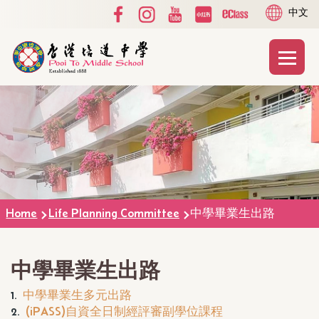
Social
Language
Skip to main content
中文
Media
switcher
Top
Main
T
naviga
Breadcrumb
Home
Life Planning Committee
中學畢業生出路
中學畢業生出路
1.
中學畢業生多元出路
2.
(iPASS)自資全日制經評審副學位課程