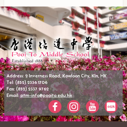
Address:
2 Inverness Road, Kowloon City, Kln, HK
Tel:
(852) 2336 1706
Fax:
(852) 2337 9762
Email:
ptm-info@pooito.edu.hk